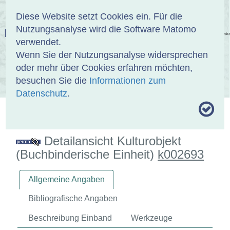
Anmelden
DE
EN
Diese Website setzt Cookies ein. Für die
Nutzungsanalyse wird die Software Matomo
EINBANDDATENBANK
verwendet.
Wenn Sie der Nutzungsanalyse widersprechen
oder mehr über Cookies erfahren möchten,
besuchen Sie die
Informationen zum
ÜBER UNS
SAMMLUNGEN
SUCHE
Datenschutz
.
MOTIVTHESAURUS
UMRISSFORMEN
ZITIERWEISE
Detailansicht Kulturobjekt
(Buchbinderische Einheit)
k002693
Allgemeine Angaben
Bibliografische Angaben
Beschreibung Einband
Werkzeuge