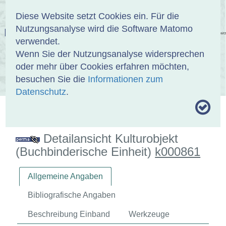
Anmelden
DE
EN
Diese Website setzt Cookies ein. Für die
Nutzungsanalyse wird die Software Matomo
EINBANDDATENBANK
verwendet.
Wenn Sie der Nutzungsanalyse widersprechen
oder mehr über Cookies erfahren möchten,
besuchen Sie die
Informationen zum
ÜBER UNS
SAMMLUNGEN
SUCHE
Datenschutz
.
MOTIVTHESAURUS
UMRISSFORMEN
ZITIERWEISE
Detailansicht Kulturobjekt
(Buchbinderische Einheit)
k000861
Allgemeine Angaben
Bibliografische Angaben
Beschreibung Einband
Werkzeuge