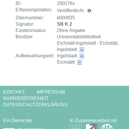
ID:
200176s
Erfassungsstatus:
Veröffentlicht
Zitiernummer:
k000835
Signatur:
SB K 2
Existenzstatus:
Ohne Angabe
Besitzer:
Universitätsbibliothek
Eichstätt-Ingolstadt - Eichstätt,
Ingolstadt
Aufbewahrungsort:
Ingolstadt
Eichstätt
KONTAKT
IMPRESSUM
BARRIEREFREIHEIT
DATENSCHUTZERKLÄRUNG
Ein Dienst der
In Zusammenarbeit mit