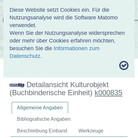
Anmelden
DE
EN
Diese Website setzt Cookies ein. Für die
Nutzungsanalyse wird die Software Matomo
EINBANDDATENBANK
verwendet.
Wenn Sie der Nutzungsanalyse widersprechen
oder mehr über Cookies erfahren möchten,
besuchen Sie die
Informationen zum
ÜBER UNS
SAMMLUNGEN
SUCHE
Datenschutz
.
MOTIVTHESAURUS
UMRISSFORMEN
ZITIERWEISE
Detailansicht Kulturobjekt
(Buchbinderische Einheit)
k000835
Allgemeine Angaben
Bibliografische Angaben
Beschreibung Einband
Werkzeuge