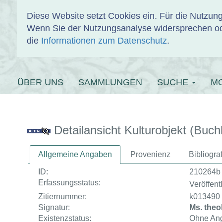
Diese Website setzt Cookies ein. Für die Nutzu
Wenn Sie der Nutzungsanalyse widersprechen od
EINBANDDAT
die
Informationen zum Datenschutz
.
ÜBER UNS
SAMMLUNGEN
SUCHE
M
Detailansicht Kulturobjekt (Buch
Allgemeine Angaben
Provenienz
Bibliogr
ID:
210264b
Erfassungsstatus:
Veröffentl
Zitiernummer:
k013490
Signatur:
Ms. theol.
Existenzstatus:
Ohne An