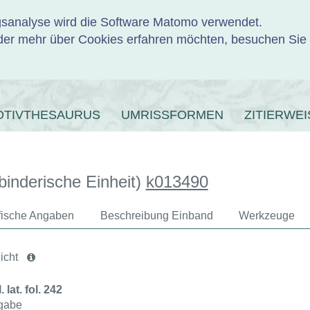
ngsanalyse wird die Software Matomo verwendet.
er mehr über Cookies erfahren möchten, besuchen Sie
ENBANK
OTIVTHESAURUS
UMRISSFORMEN
ZITIERWEI
binderische Einheit)
k013490
afische Angaben
Beschreibung Einband
Werkzeuge
icht
 lat. fol. 242
gabe