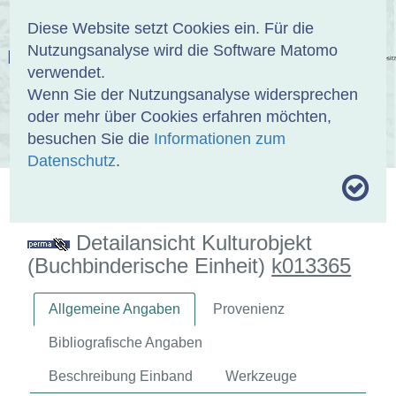
Anmelden
DE
EN
Diese Website setzt Cookies ein. Für die
Nutzungsanalyse wird die Software Matomo
EINBANDDATENBANK
verwendet.
Wenn Sie der Nutzungsanalyse widersprechen
oder mehr über Cookies erfahren möchten,
besuchen Sie die
Informationen zum
ÜBER UNS
SAMMLUNGEN
SUCHE
Datenschutz
.
MOTIVTHESAURUS
UMRISSFORMEN
ZITIERWEISE
Detailansicht Kulturobjekt
(Buchbinderische Einheit)
k013365
Allgemeine Angaben
Provenienz
Bibliografische Angaben
Beschreibung Einband
Werkzeuge