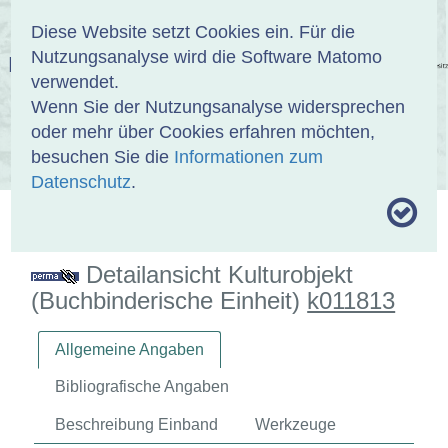
Anmelden
DE
EN
Diese Website setzt Cookies ein. Für die
Nutzungsanalyse wird die Software Matomo
EINBANDDATENBANK
verwendet.
Wenn Sie der Nutzungsanalyse widersprechen
oder mehr über Cookies erfahren möchten,
besuchen Sie die
Informationen zum
ÜBER UNS
SAMMLUNGEN
SUCHE
Datenschutz
.
MOTIVTHESAURUS
UMRISSFORMEN
ZITIERWEISE
Detailansicht Kulturobjekt
(Buchbinderische Einheit)
k011813
Allgemeine Angaben
Bibliografische Angaben
Beschreibung Einband
Werkzeuge