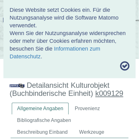
Anmelden
DE
EN
Diese Website setzt Cookies ein. Für die
Nutzungsanalyse wird die Software Matomo
EINBANDDATENBANK
verwendet.
Wenn Sie der Nutzungsanalyse widersprechen
oder mehr über Cookies erfahren möchten,
besuchen Sie die
Informationen zum
ÜBER UNS
SAMMLUNGEN
SUCHE
Datenschutz
.
MOTIVTHESAURUS
UMRISSFORMEN
ZITIERWEISE
Detailansicht Kulturobjekt
(Buchbinderische Einheit)
k009129
Allgemeine Angaben
Provenienz
Bibliografische Angaben
Beschreibung Einband
Werkzeuge