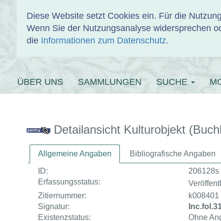
Diese Website setzt Cookies ein. Für die Nutzu
Wenn Sie der Nutzungsanalyse widersprechen od
EINBANDDAT
die
Informationen zum Datenschutz
.
ÜBER UNS
SAMMLUNGEN
SUCHE
M
Detailansicht Kulturobjekt (Buch
Allgemeine Angaben
Bibliografische Angaben
ID:
206128s
Erfassungsstatus:
Veröffentl
Zitiernummer:
k008401
Signatur:
Inc.fol.
Existenzstatus:
Ohne An