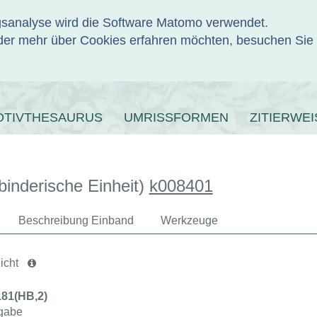
ngsanalyse wird die Software Matomo verwendet.
er mehr über Cookies erfahren möchten, besuchen Sie
ENBANK
OTIVTHESAURUS
UMRISSFORMEN
ZITIERWEI
binderische Einheit)
k008401
Beschreibung Einband
Werkzeuge
icht
3181(HB,2)
gabe