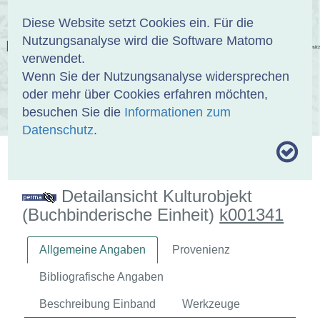
Anmelden
DE
EN
Diese Website setzt Cookies ein. Für die
Nutzungsanalyse wird die Software Matomo
EINBANDDATENBANK
verwendet.
Wenn Sie der Nutzungsanalyse widersprechen
oder mehr über Cookies erfahren möchten,
besuchen Sie die
Informationen zum
ÜBER UNS
SAMMLUNGEN
SUCHE
Datenschutz
.
MOTIVTHESAURUS
UMRISSFORMEN
ZITIERWEISE
Detailansicht Kulturobjekt
(Buchbinderische Einheit)
k001341
Allgemeine Angaben
Provenienz
Bibliografische Angaben
Beschreibung Einband
Werkzeuge