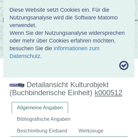
Anmelden
DE
EN
Diese Website setzt Cookies ein. Für die
Nutzungsanalyse wird die Software Matomo
EINBANDDATENBANK
verwendet.
Wenn Sie der Nutzungsanalyse widersprechen
oder mehr über Cookies erfahren möchten,
besuchen Sie die
Informationen zum
ÜBER UNS
SAMMLUNGEN
SUCHE
Datenschutz
.
MOTIVTHESAURUS
UMRISSFORMEN
ZITIERWEISE
Detailansicht Kulturobjekt
(Buchbinderische Einheit)
k000512
Allgemeine Angaben
Bibliografische Angaben
Beschreibung Einband
Werkzeuge