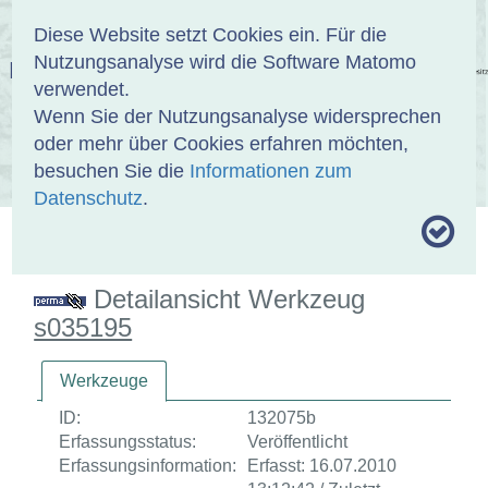
Anmelden
DE
EN
Diese Website setzt Cookies ein. Für die
Nutzungsanalyse wird die Software Matomo
EINBANDDATENBANK
verwendet.
Wenn Sie der Nutzungsanalyse widersprechen
oder mehr über Cookies erfahren möchten,
besuchen Sie die
Informationen zum
ÜBER UNS
SAMMLUNGEN
SUCHE
Datenschutz
.
MOTIVTHESAURUS
UMRISSFORMEN
ZITIERWEISE
Detailansicht Werkzeug
s035195
Werkzeuge
ID:
132075b
Erfassungsstatus:
Veröffentlicht
Erfassungsinformation:
Erfasst: 16.07.2010