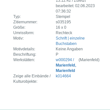
13:12:42 / Zuletzt
bearbeitet: 02.06.2023
07:36:32
Typ:
Stempel
Zitiernummer:
s035195
Größe:
16 x 0
Umrissform:
Rechteck
Motiv:
Schrift | einzelne
Buchstaben
Motivdetails:
Keine Angaben
Beschriftung:
P
Werkstätten:
w000294 /
(Marienfeld)
Marienfeld,
Marienfeld
Zeige alle Einbände /
k014664
Kulturobjekte: