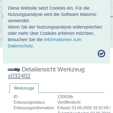
Anmelden
DE
EN
Diese Website setzt Cookies ein. Für die
Nutzungsanalyse wird die Software Matomo
EINBANDDATENBANK
verwendet.
Wenn Sie der Nutzungsanalyse widersprechen
oder mehr über Cookies erfahren möchten,
besuchen Sie die
Informationen zum
ÜBER UNS
SAMMLUNGEN
SUCHE
Datenschutz
.
MOTIVTHESAURUS
UMRISSFORMEN
ZITIERWEISE
Detailansicht Werkzeug
s032402
Werkzeuge
ID:
130628b
Erfassungsstatus:
Veröffentlicht
Erfassungsinformation:
Erfasst: 03.09.2008 18:32:09 /