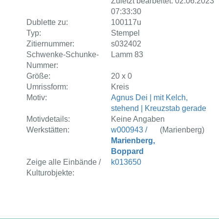
Zuletzt bearbeitet: 02.06.2023
07:33:30
Dublette zu:
100117u
Typ:
Stempel
Zitiernummer:
s032402
Schwenke-Schunke-
Lamm 83
Nummer:
Größe:
20 x 0
Umrissform:
Kreis
Motiv:
Agnus Dei | mit Kelch,
stehend | Kreuzstab gerade
Motivdetails:
Keine Angaben
Werkstätten:
w000943 /
(Marienberg)
Marienberg,
Boppard
Zeige alle Einbände /
k013650
Kulturobjekte: