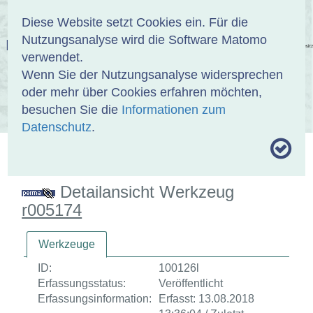
Anmelden
DE
EN
Diese Website setzt Cookies ein. Für die
Nutzungsanalyse wird die Software Matomo
EINBANDDATENBANK
verwendet.
Wenn Sie der Nutzungsanalyse widersprechen
oder mehr über Cookies erfahren möchten,
besuchen Sie die
Informationen zum
ÜBER UNS
SAMMLUNGEN
SUCHE
Datenschutz
.
MOTIVTHESAURUS
UMRISSFORMEN
ZITIERWEISE
Detailansicht Werkzeug
r005174
Werkzeuge
ID:
100126l
Erfassungsstatus:
Veröffentlicht
Erfassungsinformation:
Erfasst: 13.08.2018