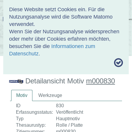
Anmelden
DE
EN
Diese Website setzt Cookies ein. Für die
Nutzungsanalyse wird die Software Matomo
EINBANDDATENBANK
verwendet.
Wenn Sie der Nutzungsanalyse widersprechen
oder mehr über Cookies erfahren möchten,
besuchen Sie die
Informationen zum
ÜBER UNS
SAMMLUNGEN
SUCHE
Datenschutz
.
MOTIVTHESAURUS
UMRISSFORMEN
ZITIERWEISE
Detailansicht Motiv
m000830
Motiv
Werkzeuge
ID
830
Erfassungsstatus:
Veröffentlicht
Typ
Hauptmotiv
Thesaurustyp:
Rolle / Platte
Zitiernummer:
m000830