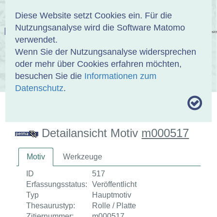
Anmelden
DE
EN
Diese Website setzt Cookies ein. Für die
Nutzungsanalyse wird die Software Matomo
EINBANDDATENBANK
verwendet.
Wenn Sie der Nutzungsanalyse widersprechen
oder mehr über Cookies erfahren möchten,
besuchen Sie die
Informationen zum
ÜBER UNS
SAMMLUNGEN
SUCHE
Datenschutz
.
MOTIVTHESAURUS
UMRISSFORMEN
ZITIERWEISE
Detailansicht Motiv
m000517
Motiv
Werkzeuge
ID
517
Erfassungsstatus:
Veröffentlicht
Typ
Hauptmotiv
Thesaurustyp:
Rolle / Platte
Zitiernummer:
m000517